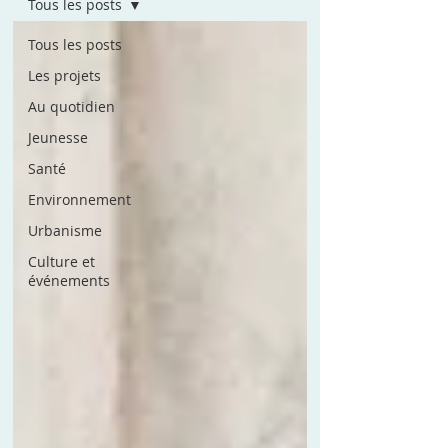
Tous les posts
Tous les posts
Les projets
Au quotidien
Jeunesse
Santé
Environnement
Urbanisme
Culture et
événements