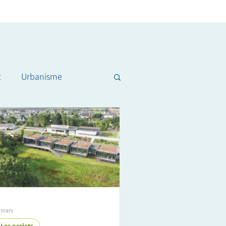
t
Urbanisme
 mars
Les projets