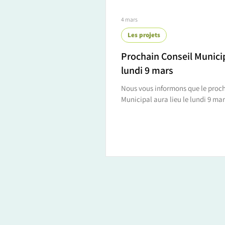
4 mars
Les projets
Prochain Conseil Municip
lundi 9 mars
Nous vous informons que le proch
Municipal aura lieu le lundi 9 mar
19h00 en mairie. Vous pouvez consulter ci-
dessous l'ordre du jour :