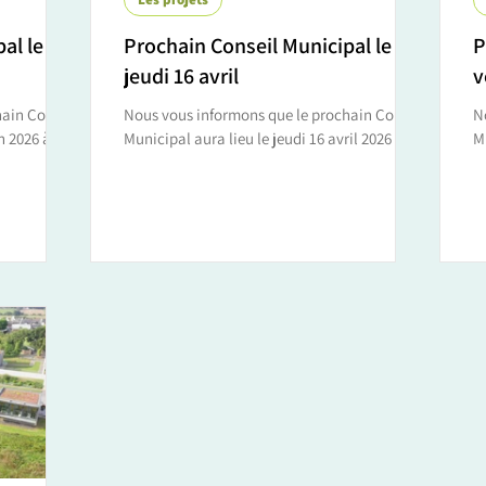
al le
Prochain Conseil Municipal le
P
jeudi 16 avril
v
ain Conseil
Nous vous informons que le prochain Conseil
N
n 2026 à
Municipal aura lieu le jeudi 16 avril 2026 à
M
ulter ci-
19h30 en mairie. Vous pouvez consulter ci-
à 19h30 en
dessous l'ordre du jour :
de