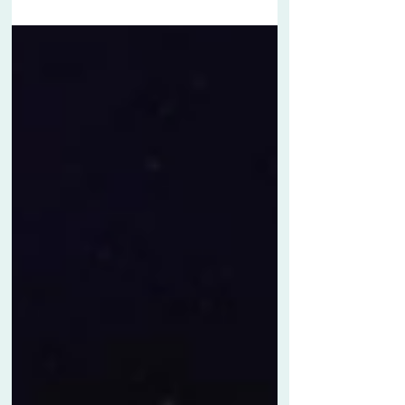
intéressés, de déposer une candidature. Dates
limites de dépôt de demande d’autorisation
d’exploiter sur les parcelles concernées
affichées en Mairie. L’ensemble des demandes
d’autorisation en cours de publicité est
consultable sur le site internet de la Préfecture.
Direction Départementale des Territoires et de
la Mer du Morbihan.