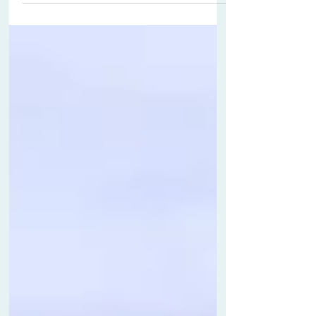
L'exercice militaire ORION se déroulera dans le
Morbihan du 12 au 27 février 2026 A compter du
8 février 2026, durant la phase 2 de l’exercice
interarmées et interalliés ORION 26, près de 10
000 militaires seront déployés dans différentes
zones de manœuvre en France et notamment
dans le Morbihan. Ils circuleront librement
dans ces zones et s’entraîneront durant deux
semaines. La phase 3 de cet exercice prévoit
également un débarquement amphibie dans la
baie de Quiberon, et de