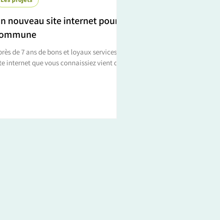
n nouveau site internet pour la
commune
rès de 7 ans de bons et loyaux services, le
ite internet que vous connaissiez vient de
endre sa retraite. Il fait désormais place
..