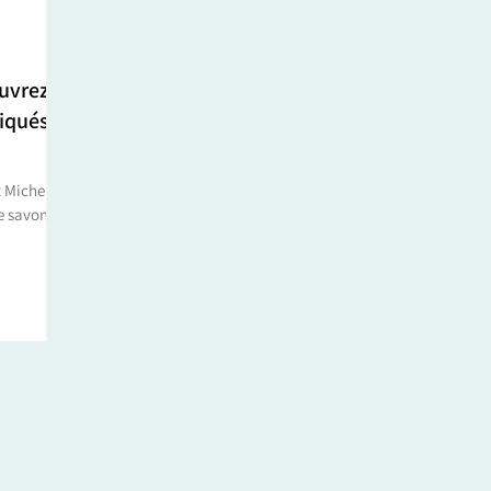
uvrez
iqués à
t Michel
e savons
chimistes de