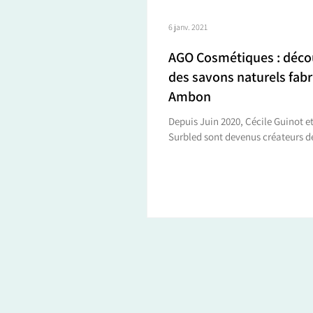
6 janv. 2021
AGO Cosmétiques : déco
des savons naturels fabr
Ambon
Depuis Juin 2020, Cécile Guinot e
Surbled sont devenus créateurs d
naturels à Ambon. Tous les deux 
métier,...