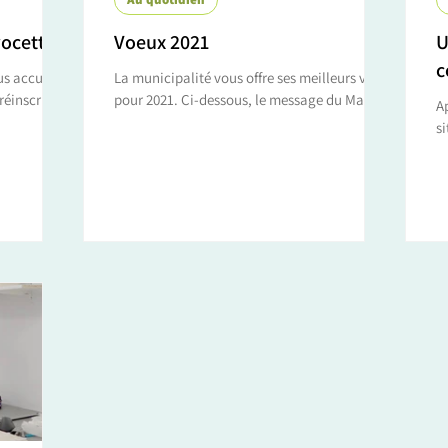
vocette
Voeux 2021
U
us accueille
La municipalité vous offre ses meilleurs vœux
pour 2021. Ci-dessous, le message du Maire,
Ap
ur les...
Noël PAUL, en vidéo :
s
pr
à.