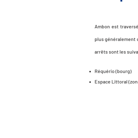
Ambon est traversé
plus généralement da
arrêts sont les suiva
Réquério (bourg)
Espace Littoral (zo
LA LIGNE BR