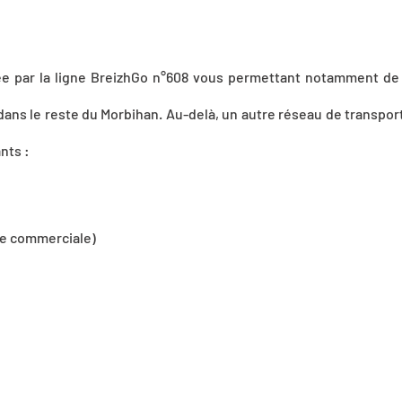
e par la ligne BreizhGo n°608 vous permettant notamment de
ns le reste du Morbihan. Au-delà, un autre réseau de transport 
nts :
ne commerciale)
EIZHGO N°608
Cliquez 