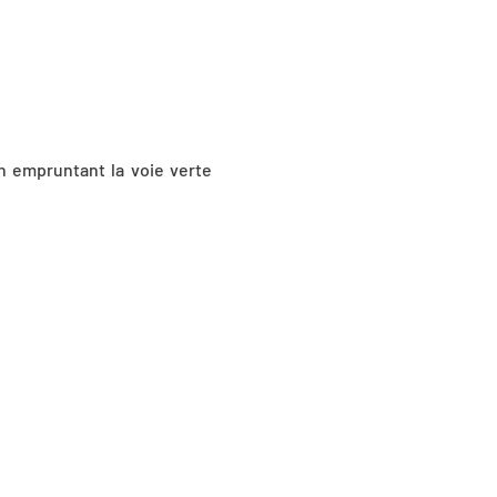
en empruntant la voie verte
Longueur : environ 15km