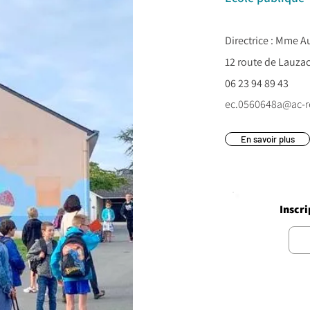
Directrice : Mme 
12 route de Lauza
06 23 94 89 43
ec.0560648a@ac-r
En savoir plus
Inscri