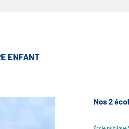
RE ENFANT
Nos 2 éco
École publique 