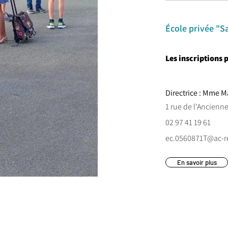
École privée "S
Les inscriptions 
Directrice : Mme 
1 rue de l'Ancienn
02 97 41 19 61
ec.0560871T@ac-r
En savoir plus