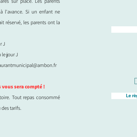
arés sur place. Les parents
 à l'avance. Si un enfant ne
t réservé, les parents ont la
r J
 le jour J
taurantmunicipal@ambon.fr
s vous sera compté !
Le rè
gatoire. Tout repas consommé
des tarifs.