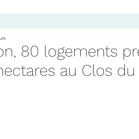
ure
n, 80 logements pr
 hectares au Clos d