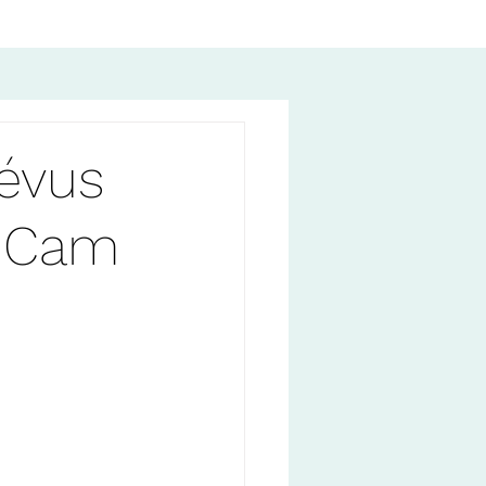
évus
u Cam