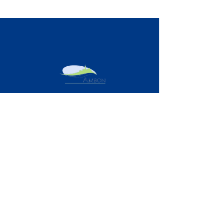
MAIRIE D'AMBON
1, rue Pré Demoiselle
56190 Ambon
02 97 41 12 06
Consultez les horaires