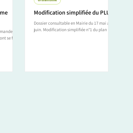
sme
Modification simplifiée du PLU
Dossier consultable en Mairie du 17 mai au 18
juin. Modification simplifiée n°1 du plan local
demandes
d’urbanisme portant sur des corrections...
nt se faire
 Vannes...