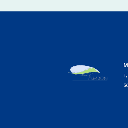
M
1,
5