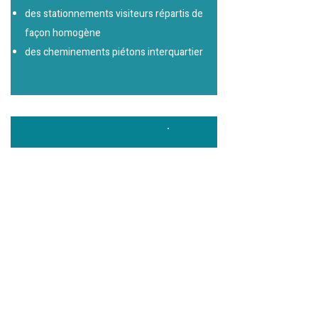
des stationnements visiteurs répartis de
façon homogène
des cheminements piétons interquartier
Un quartier favorisant LA MIXITÉ
SOCIALE :
par le réseau piéton irrigant le quartier
par la centralité des espaces communs
par la diversité des modes d’habitat
par l’atténuation des effets de la densité