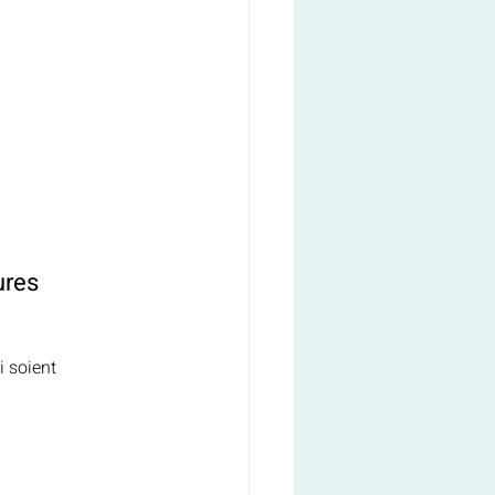
ures 
 soient 