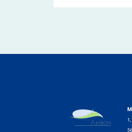
M
1,
5