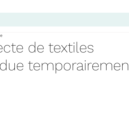
re
ecte de textiles
due temporairemen