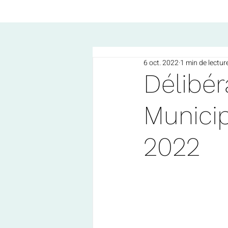
6 oct. 2022
1 min de lectur
Délibér
Munici
2022