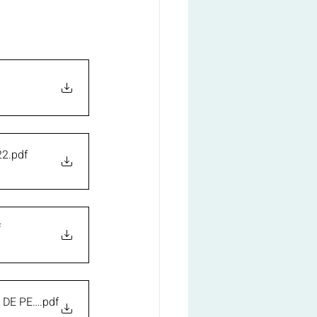
22
.pdf
f
 DE PENESCLUS
.pdf