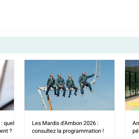
: quelles
Les Mardis d'Ambon 2026 :
Am
ent ?
consultez la programmation !
pé
(H