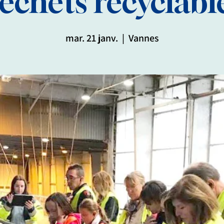
échets recyclabl
mar. 21 janv.
  |  
Vannes