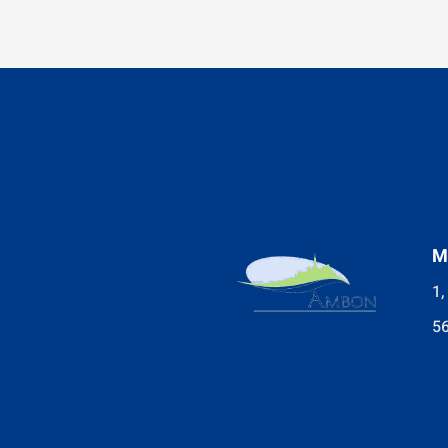
M
1,
5