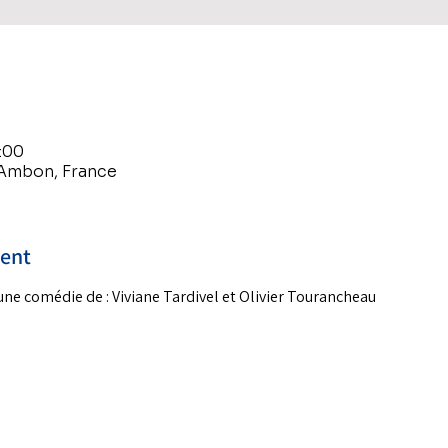
:00
 Ambon, France
ment
une comédie de : Viviane Tardivel et Olivier Tourancheau