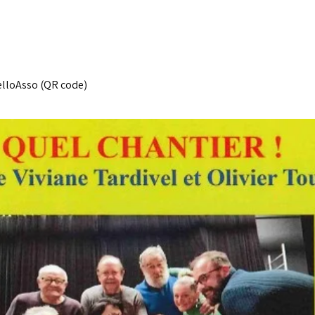
elloAsso (QR code)