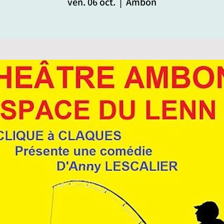
ven. 06 oct.
  |  
Ambon