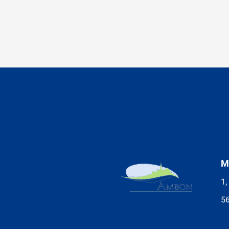
M
1,
5