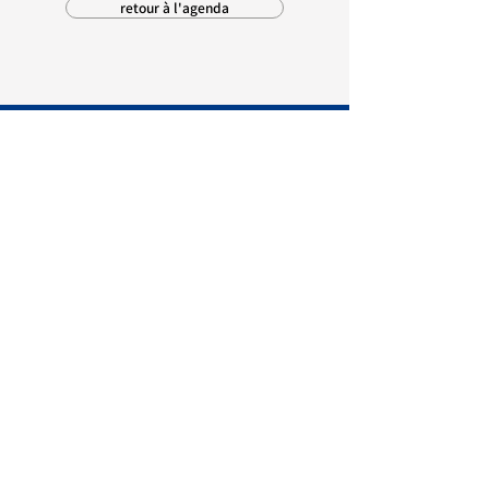
retour à l'agenda
MAIRIE D'AMBON
1, rue Pré Demoiselle
56190 Ambon
02 97 41 12 06