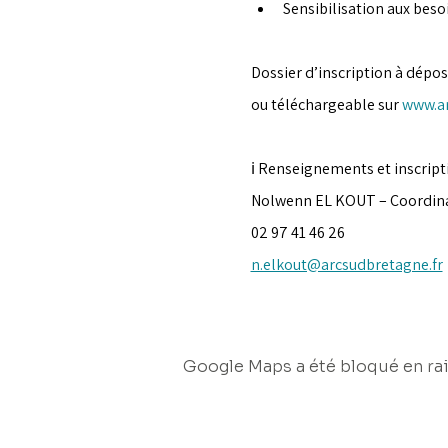
Sensibilisation aux beso
Dossier d’inscription à dépos
ou téléchargeable sur 
www.ar
ℹ️ Renseignements et inscripti
Nolwenn EL KOUT – Coordina
02 97 41 46 26
n.elkout@arcsudbretagne.fr
Google Maps a été bloqué en rai