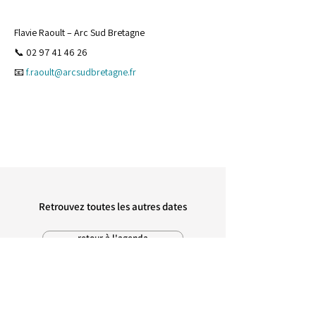
Flavie Raoult – Arc Sud Bretagne
📞 02 97 41 46 26
📧 
f.raoult@arcsudbretagne.fr
Retrouvez toutes les autres dates
retour à l'agenda