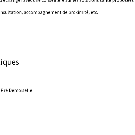
échanger avec une conseillère sur les solutions santé proposées : 
onsultation, accompagnement de proximité, etc.
tiques
e Pré Demoiselle