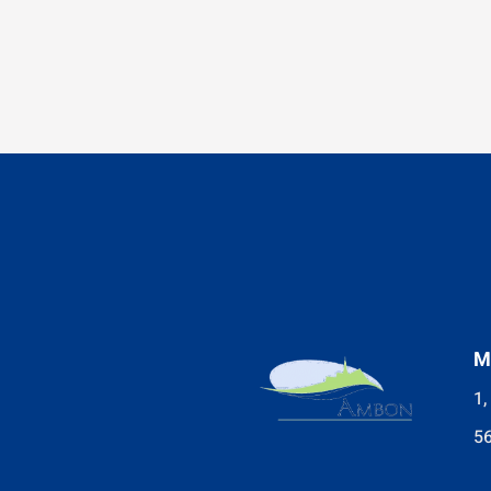
M
1,
5