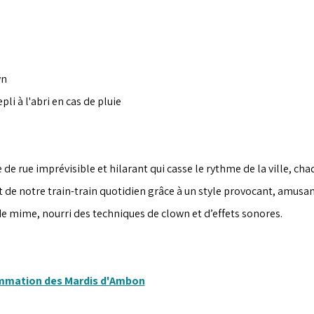
wn
epli à l'abri en cas de pluie
de rue imprévisible et hilarant qui casse le rythme de la ville, cha
 de notre train-train quotidien grâce à un style provocant, amusant
de mime, nourri des techniques de clown et d’effets sonores.
ammation des Mardis d'Ambon