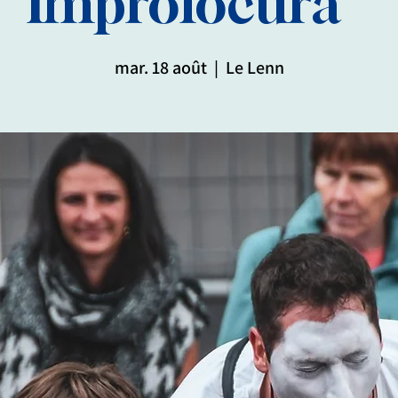
Improlocura "
mar. 18 août
  |  
Le Lenn