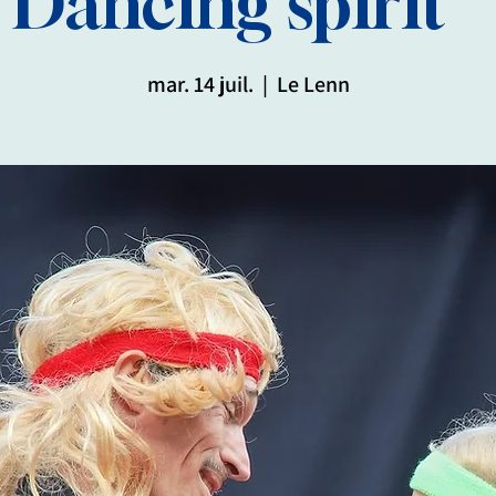
Dancing spirit "
mar. 14 juil.
  |  
Le Lenn