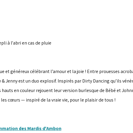
epli à l'abri en cas de pluie
e et généreux célébrant l’amour et la joie ! Entre prouesses acrob
 & Jenny est un duo explosif. Inspirés par Dirty Dancing qu’ils vén
 hauts en couleur rejouent leur version burlesque de Bébé et Johnny
r les cœurs — inspiré de la vraie vie, pour le plaisir de tous !
ammation des Mardis d'Ambon