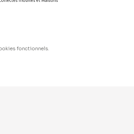
 collectes mobiles et Maisons 
ookies fonctionnels.