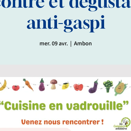
ontre et dégusta
anti-gaspi
mer. 09 avr.
  |  
Ambon