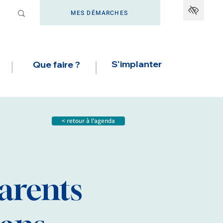
MES DÉMARCHES
S'implanter
Que faire ?
< retour à l'agenda
arents