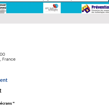
:00
, France
ment
t
écrans "