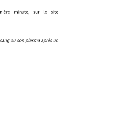
Alors seul, entre amis, ou entre collègues, prenez rendez-vous, même à la dernière minute, sur le site 
n sang ou son plasma après un 