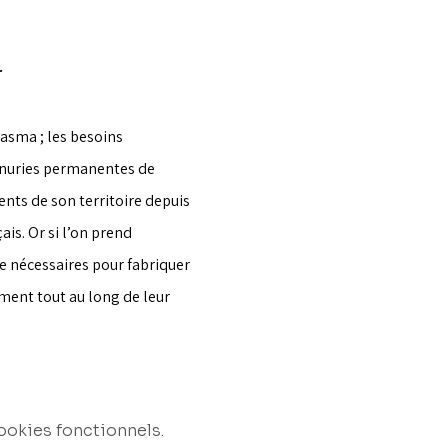
r
sma ; les besoins 
énuries permanentes de 
nts de son territoire depuis 
is. Or si l’on prend 
e nécessaires pour fabriquer 
ent tout au long de leur 
ookies fonctionnels.