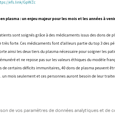
tps://efs.link/GpWZc
n plasma : un enjeu majeur pour les mois et les années à veni
ients sont soignés grâce à des médicaments issus des dons de pla
rès forte. Ces médicaments font d’ailleurs partie du top 3 des p
e ainsi les deux tiers du plasma nécessaire pour soigner les patie
 rémunéré et ne repose pas sur les valeurs éthiques du modèle frança
s de certains déficits immunitaires, 40 dons de plasma peuvent êtr
un mois seulement et ces personnes auront besoin de leur traitem
son de vos paramètres de données analytiques et de c