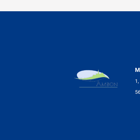
M
1,
5