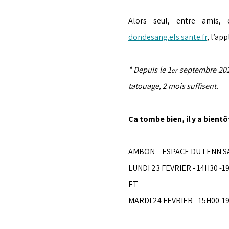
dondesang.efs.sante.fr
, l’ap
* Depuis le 1
 septembre 202
er
tatouage, 2 mois suffisent.
Ça tombe bien, il y a bientô
AMBON – ESPACE DU LENN S
LUNDI 23 FEVRIER - 14H30 -1
ET
MARDI 24 FEVRIER - 15H00-1