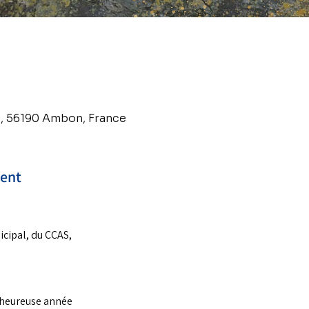
n, 56190 Ambon, France
ment
cipal, du CCAS, 
 heureuse année