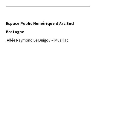
Espace Public Numérique d’Arc Sud 
Bretagne
 Allée Raymond Le Duigou – Muzillac
02 97 41 46 26
contact@arcsudbretagne.fr
Retrouvez toutes les autres dates
retour à l'agenda