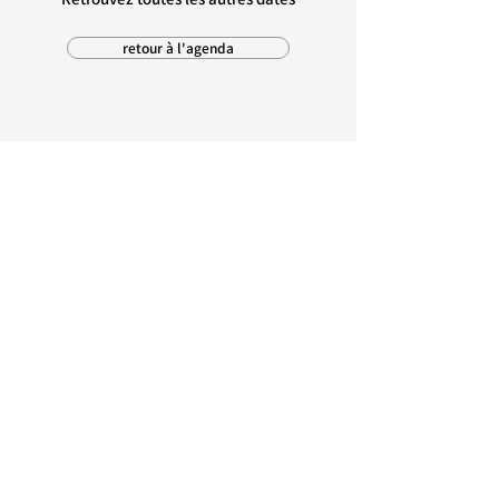
retour à l'agenda
MAIRIE D'AMBON
1, rue Pré Demoiselle
56190 Ambon