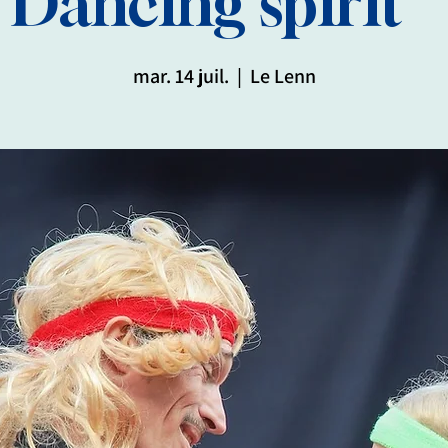
Dancing spirit "
mar. 14 juil.
  |  
Le Lenn