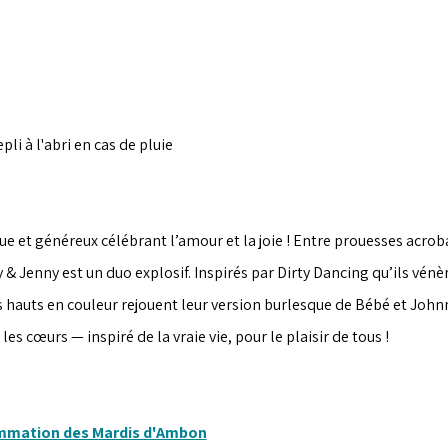
epli à l'abri en cas de pluie
e et généreux célébrant l’amour et la joie ! Entre prouesses acrob
 & Jenny est un duo explosif. Inspirés par Dirty Dancing qu’ils vén
 hauts en couleur rejouent leur version burlesque de Bébé et Johnny
r les cœurs — inspiré de la vraie vie, pour le plaisir de tous !
ammation des Mardis d'Ambon