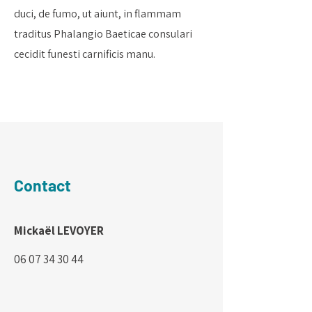
duci, de fumo, ut aiunt, in flammam
traditus Phalangio Baeticae consulari
cecidit funesti carnificis manu.
Contact
Mickaël LEVOYER
06 07 34 30 44