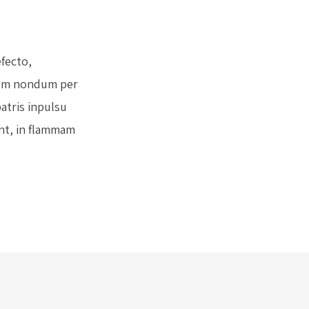
efecto,
ium nondum per
atris inpulsu
unt, in flammam