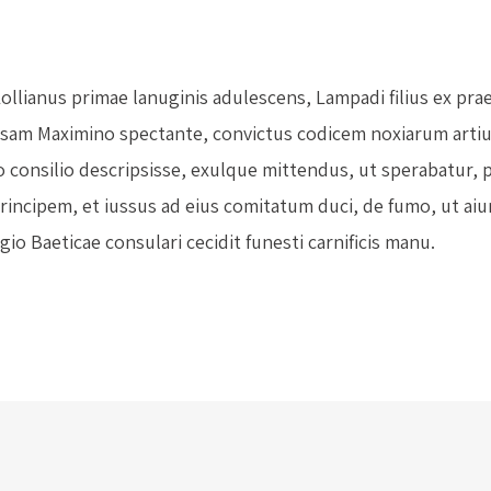
Lollianus primae lanuginis adulescens, Lampadi filius ex pra
usam Maximino spectante, convictus codicem noxiarum art
 consilio descripsisse, exulque mittendus, ut sperabatur, p
rincipem, et iussus ad eius comitatum duci, de fumo, ut ai
gio Baeticae consulari cecidit funesti carnificis manu.