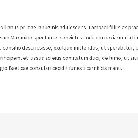
Lollianus primae lanuginis adulescens, Lampadi filius ex pra
usam Maximino spectante, convictus codicem noxiarum art
 consilio descripsisse, exulque mittendus, ut sperabatur, p
rincipem, et iussus ad eius comitatum duci, de fumo, ut ai
gio Baeticae consulari cecidit funesti carnificis manu.