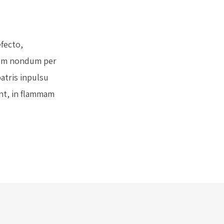
efecto,
ium nondum per
atris inpulsu
unt, in flammam