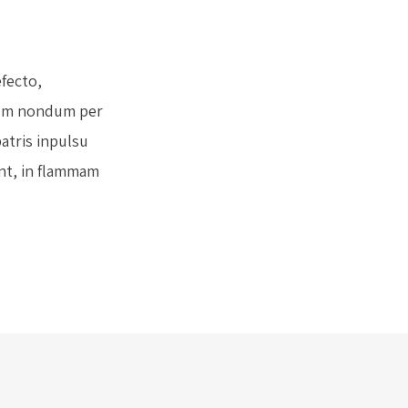
efecto,
ium nondum per
atris inpulsu
unt, in flammam