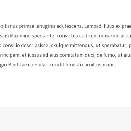
Lollianus primae lanuginis adulescens, Lampadi filius ex pra
usam Maximino spectante, convictus codicem noxiarum art
 consilio descripsisse, exulque mittendus, ut sperabatur, p
rincipem, et iussus ad eius comitatum duci, de fumo, ut ai
gio Baeticae consulari cecidit funesti carnificis manu.