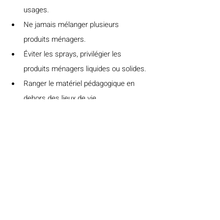
usages.
Ne jamais mélanger plusieurs 
produits ménagers.
Éviter les sprays, privilégier les 
produits ménagers liquides ou solides.
Ranger le matériel pédagogique en 
dehors des lieux de vie.
Passer régulièrement l’aspirateur : 
limite les acariens.
Des détecteurs de CO2 peuvent être 
utilisés dans les pièces de vie pour alerter 
sur la nécessité d’aérer.