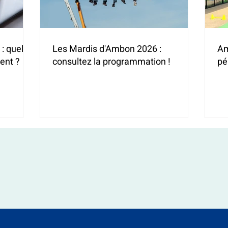
: quelles
Les Mardis d'Ambon 2026 :
Am
ent ?
consultez la programmation !
pé
(H