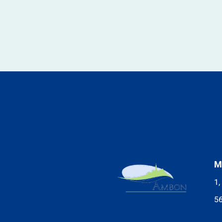
M
1,
5