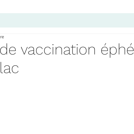
ure
 de vaccination éph
llac