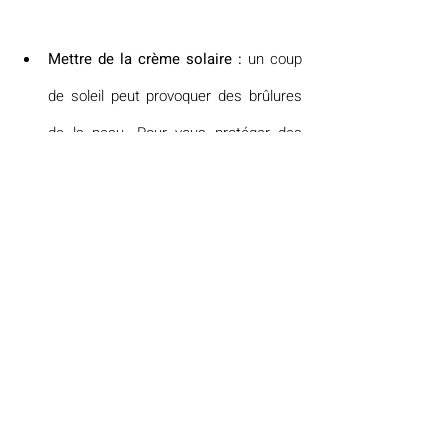
Mettre de la crème solaire :
 un coup 
de soleil peut provoquer des brûlures 
de la peau. Pour vous protéger des 
rayons ultraviolets, vous et vos 
enfants, utilisez des crèmes solaires 
anti UVA et UVB, indice 30 minimum, 
même s’il y a des nuages, et 
renouvelez l&#39;application toutes les 
deux heures.
Plus d’informations sur 
www.alerte-