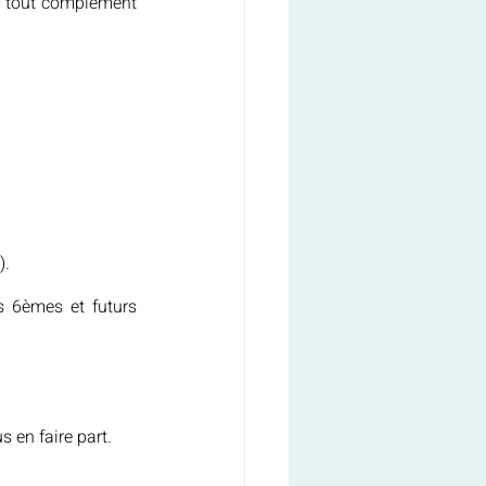
 tout complément 
).
s 6èmes et futurs 
s en faire part.