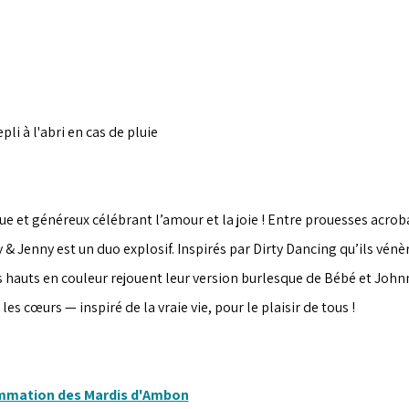
epli à l'abri en cas de pluie
e et généreux célébrant l’amour et la joie ! Entre prouesses acrob
 & Jenny est un duo explosif. Inspirés par Dirty Dancing qu’ils vén
 hauts en couleur rejouent leur version burlesque de Bébé et Johnny
r les cœurs — inspiré de la vraie vie, pour le plaisir de tous !
ammation des Mardis d'Ambon