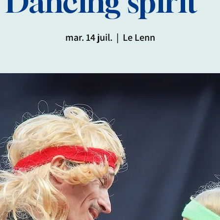
Dancing spirit "
mar. 14 juil.
  |  
Le Lenn