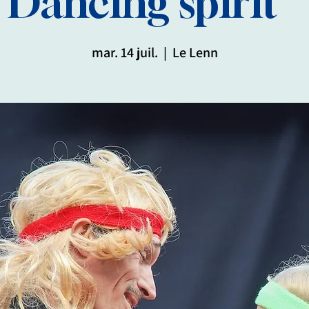
Dancing spirit "
mar. 14 juil.
  |  
Le Lenn