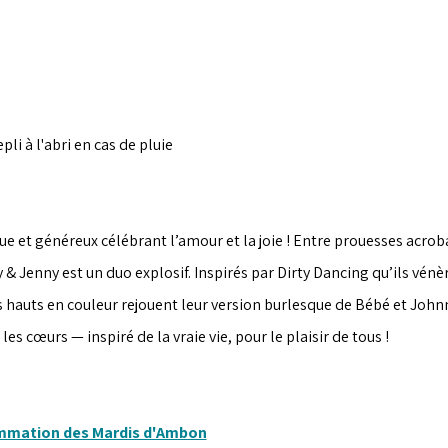
epli à l'abri en cas de pluie
e et généreux célébrant l’amour et la joie ! Entre prouesses acrob
 & Jenny est un duo explosif. Inspirés par Dirty Dancing qu’ils vén
 hauts en couleur rejouent leur version burlesque de Bébé et Johnny
r les cœurs — inspiré de la vraie vie, pour le plaisir de tous !
ammation des Mardis d'Ambon