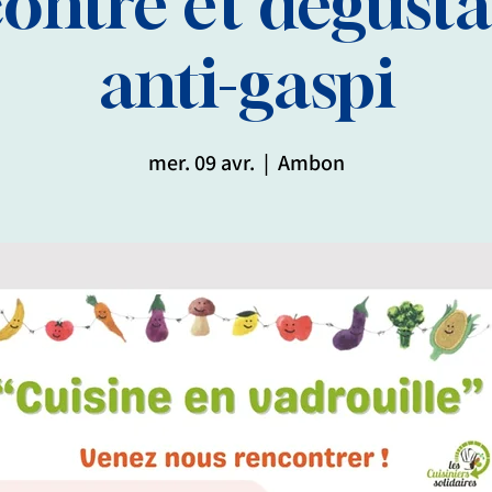
ontre et dégusta
anti-gaspi
mer. 09 avr.
  |  
Ambon